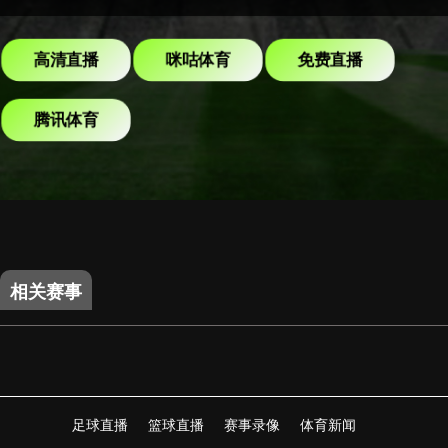
高清直播
咪咕体育
免费直播
腾讯体育
相关赛事
足球直播
篮球直播
赛事录像
体育新闻