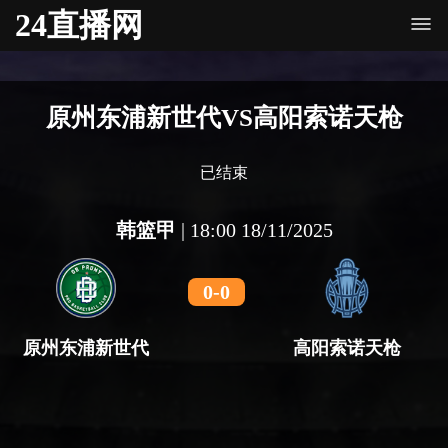
24直播网
原州东浦新世代VS高阳索诺天枪
已结束
韩篮甲
|
18:00 18/11/2025
0
-
0
原州东浦新世代
高阳索诺天枪