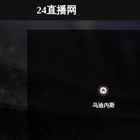
24直播网
乌迪内斯