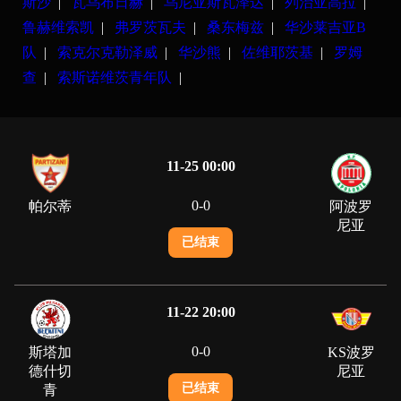
斯沙
|
瓦乌布日赫
|
乌尼亚斯瓦泽达
|
列治亚高拉
|
鲁赫维索凯
|
弗罗茨瓦夫
|
桑东梅兹
|
华沙莱吉亚B
队
|
索克尔克勒泽威
|
华沙熊
|
佐维耶茨基
|
罗姆
查
|
索斯诺维茨青年队
|
11-25 00:00
0
-
0
帕尔蒂
阿波罗
尼亚
已结束
11-22 20:00
0
-
0
斯塔加
KS波罗
德什切
尼亚
已结束
青