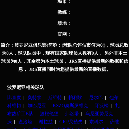
城市：
教练：
场地：
官⽹：
简介：
波罗尼亚俱乐部(简称：)球队总评估市值为0()，球员总数
为0人，球队队员中，现有国家队球员人数有0人， 另外非本土
球员为0人，其余都为本土球员， JRS直播提供最新的数据和信
息， JRS直播同时为您提供最新的直播数据。
波罗尼亚相关球队
比查度
|
奥特拿
|
斯维特
|
帕利坎
|
尼尔巴
|
包尔
科维切
|
加巴尼亚
|
KSZO奥斯罗维克
|
牙沃松
|
扎
布热矿工B队
|
波根伦堡
|
弗洛塔
|
乌尼亚赞尼克
沃
|
查洛塔
|
谢拉玆
|
GKP戈茹夫
|
索科尔
|
萨维