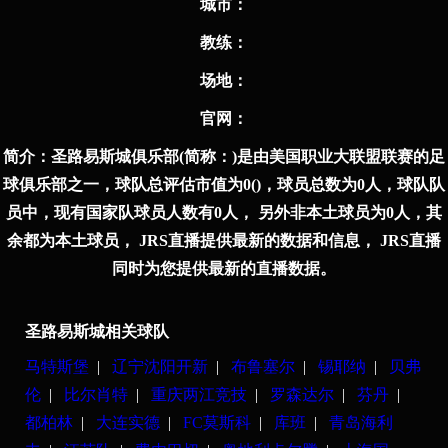
城市：
教练：
场地：
官⽹：
简介：
圣路易斯城俱乐部(简称：)是由美国职业大联盟联赛的足
球俱乐部之一，球队总评估市值为0()，球员总数为0人，球队队
员中，现有国家队球员人数有0人， 另外非本土球员为0人，其
余都为本土球员， JRS直播提供最新的数据和信息， JRS直播
同时为您提供最新的直播数据。
圣路易斯城相关球队
马特斯堡
|
辽宁沈阳开新
|
布鲁塞尔
|
锡耶纳
|
贝弗
伦
|
比尔肖特
|
重庆两江竞技
|
罗森达尔
|
芬丹
|
都柏林
|
大连实德
|
FC莫斯科
|
库班
|
青岛海利