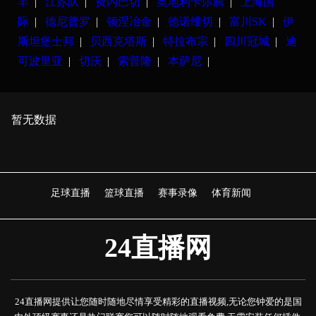
丰
|
江苏队
|
费内巴切
|
奥地利卡尔腾
|
上海国
际
|
德尼普罗
|
顿涅冶金
|
德诺维切
|
富川SK
|
伊
斯坦堡士邦
|
贝西克塔斯
|
特拉布宗
|
四川冠城
|
迪
可波里亚
|
切沃
|
索普隆
|
本萨尼
|
暂无数据
足球直播
篮球直播
赛事录像
体育新闻
24直播网
24直播网提供让您随时随地尽情享受精彩的直播视频,无论您钟爱的是国