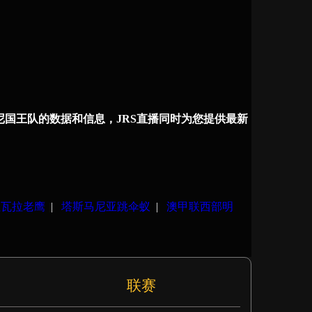
尼国王队的数据和信息，JRS直播同时为您提供最新
拉瓦拉老鹰
|
塔斯马尼亚跳伞蚁
|
澳甲联西部明
联赛