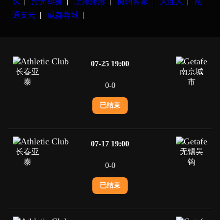
队
|
沧州雄狮
|
上海海港
|
梅州客家
|
大连人
|
南
通支云
|
成都蓉城
|
07-25 19:00
长春亚
南京城
泰
市
0
-
0
已结束
07-17 19:00
长春亚
无锡吴
泰
钩
0
-
0
已结束