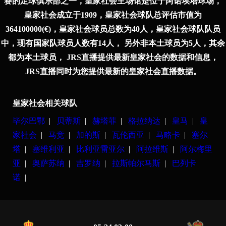
赛的足球俱乐部之一，皇家社会主场馆是位于阿诺埃塔球场，
皇家社会成立于1909，皇家社会球队总评估市值为
364100000(€)，皇家社会球员总数为40人，皇家社会球队队员
中，现有国家队球员人数有14人， 另外非本土球员为5人，其余
都为本土球员， JRS直播提供最新皇家社会的数据和信息，
JRS直播同时为您提供最新的皇家社会直播数据。
皇家社会相关球队
毕尔巴鄂
|
贝蒂斯
|
赫塔菲
|
格拉纳达
|
皇马
|
皇
家社会
|
马竞
|
加的斯
|
瓦伦西亚
|
马略卡
|
塞尔
塔
|
塞维利亚
|
比利亚雷亚尔
|
阿拉维斯
|
阿尔梅里
亚
|
奥萨苏纳
|
吉罗纳
|
拉斯帕尔马斯
|
巴列卡
诺
|