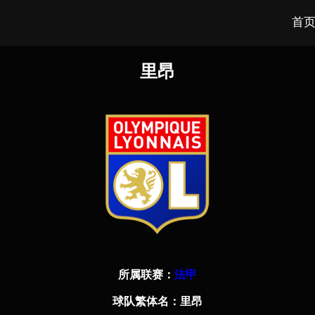
首
里昂
所属联赛：
法甲
球队繁体名：
里昂