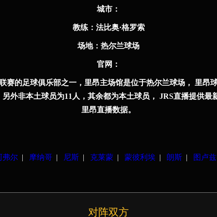
城市：
教练：
法比奥·格罗索
场地：
热尔兰球场
官⽹：
赛的足球俱乐部之一，里昂主场馆是位于热尔兰球场， 里昂球队总评估
另外非本土球员为11人，其余都为本土球员， JRS直播提供最
里昂直播数据。
阿弗尔
|
摩纳哥
|
尼斯
|
克莱蒙
|
蒙彼利埃
|
朗斯
|
图卢兹
对阵双方