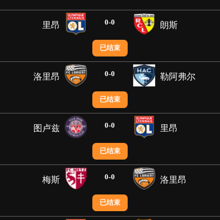
0
-
0
里昂
朗斯
已结束
0
-
0
洛里昂
勒阿弗尔
已结束
0
-
0
图卢兹
里昂
已结束
0
-
0
梅斯
洛里昂
已结束