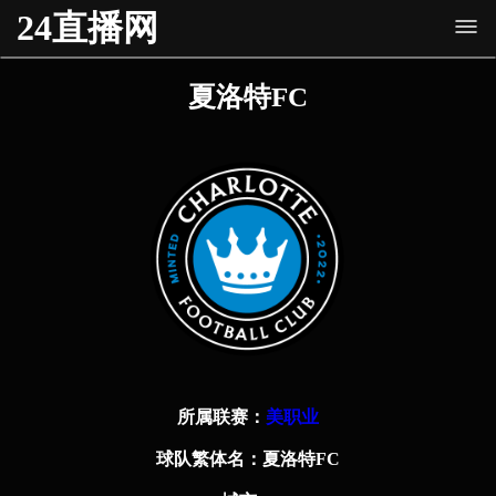
24直播网
夏洛特FC
所属联赛：
美职业
球队繁体名：
夏洛特FC